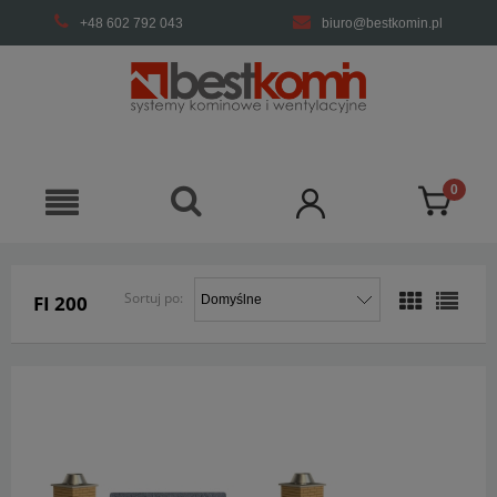
+48 602 792 043
biuro@bestkomin.pl
Sortuj po:
FI 200