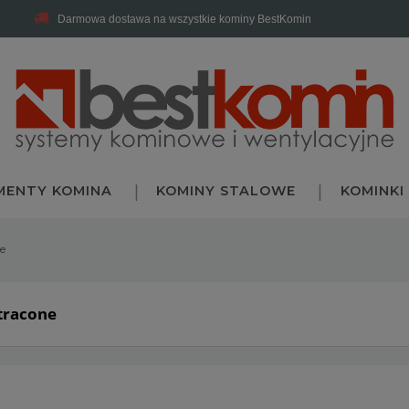
Darmowa dostawa na wszystkie kominy BestKomin
MENTY KOMINA
KOMINY STALOWE
KOMINKI
e
 tracone