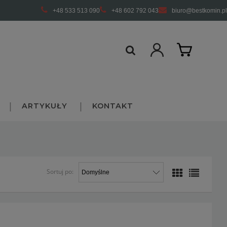
+48 533 513 090
+48 602 792 043
biuro@bestkomin.pl
ARTYKUŁY
KONTAKT
Sortuj po: