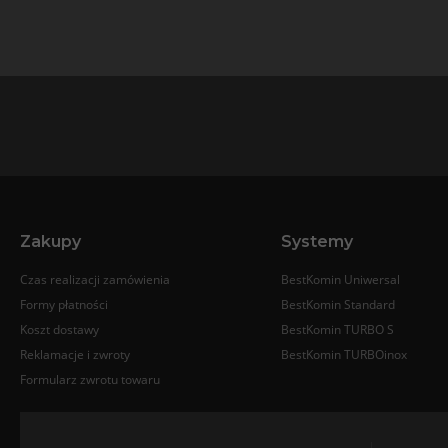
Zakupy
Systemy
Czas realizacji zamówienia
BestKomin Uniwersal
Formy płatności
BestKomin Standard
Koszt dostawy
BestKomin TURBO S
Reklamacje i zwroty
BestKomin TURBOinox
Formularz zwrotu towaru