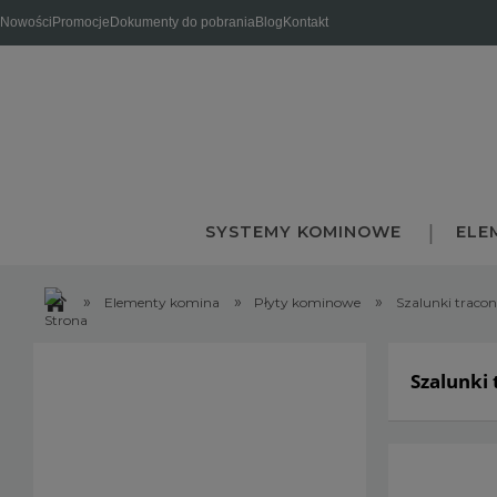
Nowości
Promocje
Dokumenty do pobrania
Blog
Kontakt
SYSTEMY KOMINOWE
ELE
»
»
»
Elementy komina
Płyty kominowe
Szalunki tracon
Szalunki