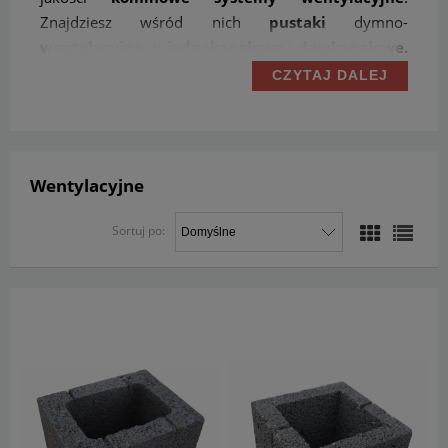
Znajdziesz wśród nich
pustaki
dymno-
wentylacyjne
w
jednokanałowe
i
dwukanałowe
.
Duży przekrój cenowy pozwoli Ci na dopasowanie
CZYTAJ DALEJ
tych produktów do Twoich potrzeb oraz możliwości
finansowych. Z nami zbudujesz każdy
komin
z wykorzystaniem bezpiecznych i sprawdzonych
materiałów, na które uzyskasz wieloletnią gwarancję.
Wentylacyjne
Zapraszamy do zakupu!
Sortuj po:
Pustaki wentylacyjne
jednokanałowe
i
dwukanałowe
To najpopularniejsze i
tanie
rozwiązanie w budowie
wentylacyjnych systemów kominowych
.
Są odporne na działanie wysokich temperatur, jakie
powstają w procesach spalania oraz na uszkodzenia.
Posiadają za to doskonałe właściwości izolacyjne
dzięki specjalnemu procesowi produkcji. Przy