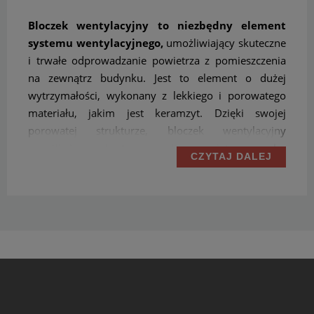
Bloczek wentylacyjny to niezbędny element
systemu wentylacyjnego,
umożliwiający skuteczne
i trwałe odprowadzanie powietrza z pomieszczenia
na zewnątrz budynku. Jest to element o dużej
wytrzymałości, wykonany z lekkiego i porowatego
materiału, jakim jest keramzyt. Dzięki swojej
porowatej strukturze, bloczek wentylacyjny
umożliwia swobodny przepływ powietrza w obu
CZYTAJ DALEJ
kierunkach, co pozwala na efektywną wentylację
pomieszczeń oraz zapobiega powstawaniu
szkodliwych warunków dla zdrowia ludzi i kondycji
budynku.
Pustak keramzytowy wentylacyjny
charakteryzuje się również wysoką odpornością na
działanie szkodliwych czynników atmosferycznych,
takich jak deszcz, wiatr czy mróz. Jest to element