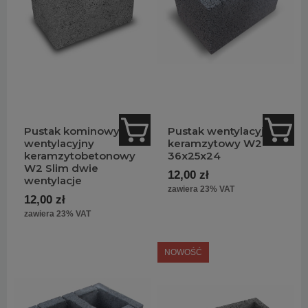
typowo
wentylacyjne jednokanałowe
,
dwukanałowe
oraz trzykanałowe – jeżeli aktualnie
nie planujesz stawiać
komina
, a jedynie wykonać
montaż instalacji
wentylacyjnej
. Na nasze produkty
dajemy gwarancję 100% zadowolenia Klienta. Towar
wysyłamy na terenie Polski już w 24 godziny.
Kup teraz!
Pustak kominowy
Pustak wentylacyjny
wentylacyjny
keramzytowy W2
keramzytobetonowy
36x25x24
W2 Slim dwie
12,00 zł
wentylacje
zawiera 23% VAT
12,00 zł
zawiera 23% VAT
NOWOŚĆ