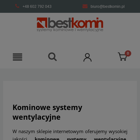
+48 602 792 043
biuro@bestkomin.pl
Kominowe systemy
wentylacyjne
W naszym sklepie internetowym oferujemy wysokiej
jakości
kominowe systemy wentylacyjne
.