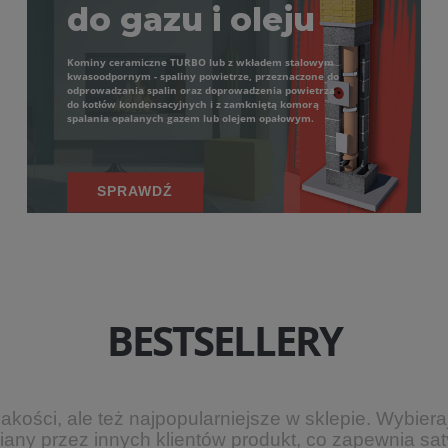
do gazu i oleju
Kominy ceramiczne TURBO lub z wkładem stalowym
kwasoodpornym - spaliny powietrze, przeznaczone do
odprowadzania spalin oraz doprowadzenia powietrza
do kotłów kondensacyjnych i z zamkniętą komorą
spalania opalanych gazem lub olejem opałowym.
SPRAWDŹ
BESTSELLERY
 jakości, ale też najpopularniejsze w sklepie. Wybi
biany przez innych klientów produkt, co zapewnia sat