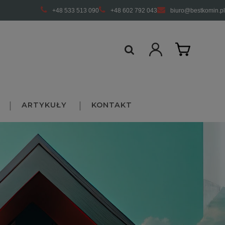
+48 533 513 090
+48 602 792 043
biuro@bestkomin.pl
ARTYKUŁY
KONTAKT