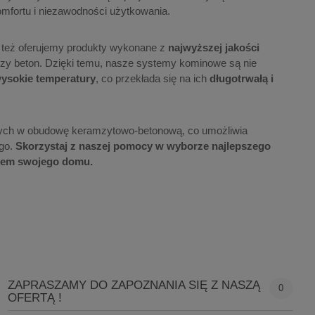
omfortu i niezawodności użytkowania.
o też oferujemy produkty wykonane z
najwyższej jakości
 czy beton. Dzięki temu, nasze systemy kominowe są nie
wysokie temperatury
, co przekłada się na ich
długotrwałą i
ch w obudowę keramzytowo-betonową, co umożliwia
go.
Skorzystaj z naszej pomocy w wyborze najlepszego
niem swojego domu.
ZAPRASZAMY DO ZAPOZNANIA SIĘ Z NASZĄ
0
OFERTĄ !