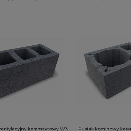
ntylacyjny keramzytowy W3
Pustak kominowy keram