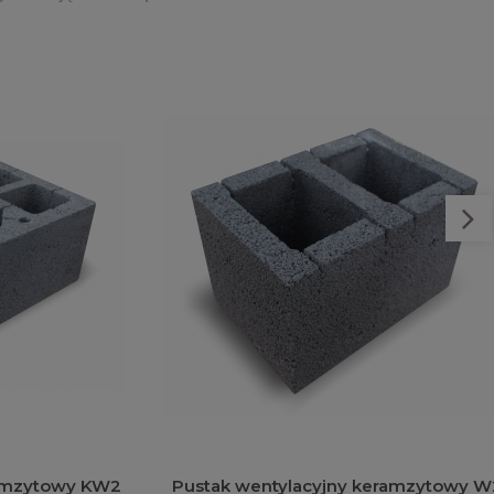
zytowy KW2
Pustak wentylacyjny keramzytowy W2