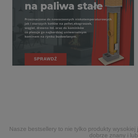
na paliwa stałe
Przeznaczone do nowoczesnych niskotemperaturowych
jak i starszych kotłów na pellet,ekogroszek,
węgiel, drewno itd. oraz do kominków
co plasuje go najbardziej uniwersalnym
kominem na rynku budowlanym.
SPRAWDŹ
Nasze bestsellery to nie tylko produkty wysokiej
dobrze znany i lu