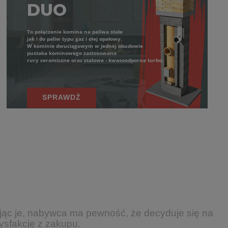
DUO
To połączenie komina na paliwa stałe
jak i do paliw typu gaz i olej opałowy.
W kominie dwuciągowym w jednej obudowie
pustaka kominowego zastosowano
rury ceramiczne oraz stalowe - kwasoodporne turbo.
SPRAWDŹ
erając je, nabywca ma pewność, że decyduje się na
ysfakcję z zakupu.