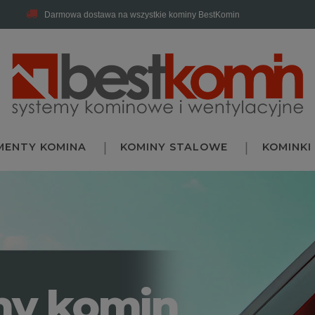
Darmowa dostawa na wszystkie kominy BestKomin
MENTY KOMINA
KOMINY STALOWE
KOMINKI
ny komin