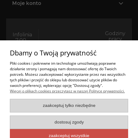
Moje konto
Godziny
Infolinia
pracy
7:00 -
sklepu
22:00
Email
Dbamy o Twoją prywatność
9:00 -
+48 533
sklep@bestkomin.pl
15:00
513 090
biuro@bestkomin.pl
Pliki cookies i pokrewne im technologie umożliwiają poprawne
PON-PT
+48 602
działanie strony i pomagają nam dostosować ofertę do Twoich
Nieczynne:
792 043
potrzeb. Możesz zaakceptować wykorzystanie przez nas wszystkich
SOB, ND
tych plików i przejść do sklepu lub dostosować użycie plików do
Formularz kontaktowy
swoich preferencji, wybierając opcję "Dostosuj zgody".
Więcej o plikach cookies przeczytasz w naszej Polityce prywatności.
Napisz do nas
zaakceptuj tylko niezbędne
Opinie naszych klientów
dostosuj zgody
zaakceptuj wszystkie