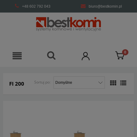
+48 602 792 043
biuro@bestkomin.pl
Sortuj po:
FI 200