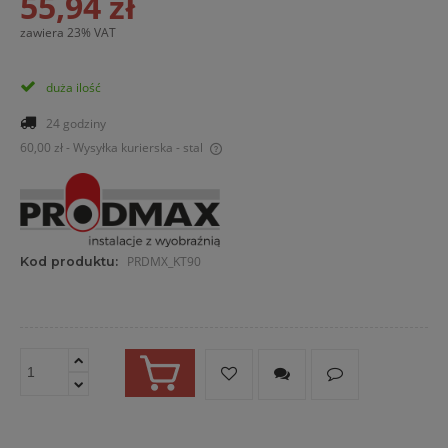
55,94 zł
zawiera 23% VAT
duża ilość
24 godziny
60,00 zł
- Wysyłka kurierska - stal
Cena nie zawiera ewentualnych kosztów płatności
PRDMX_KT90
Kod produktu: