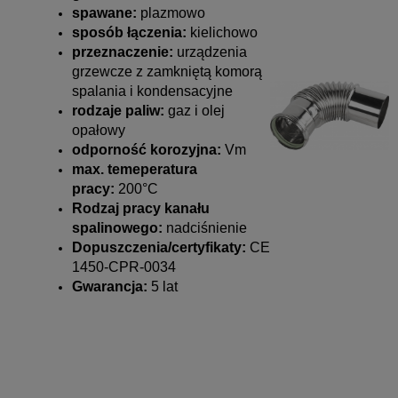
spawane:
plazmowo
sposób łączenia:
kielichowo
przeznaczenie:
urządzenia
grzewcze z zamkniętą komorą
spalania i kondensacyjne
rodzaje paliw:
gaz i olej
opałowy
odporność korozyjna:
Vm
max. temeperatura
pracy:
200°C
Rodzaj pracy kanału
spalinowego:
nadciśnienie
Dopuszczenia/certyfikaty:
CE
1450-CPR-0034
Gwarancja:
5 lat