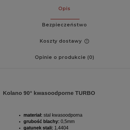
Opis
Bezpieczeństwo
Koszty dostawy
Cena nie zawiera ewentualnych kosztów płatności
Opinie o produkcie (0)
Kolano 90° kwasoodporne TURBO
materiał:
stal kwasoodporna
grubość blachy:
0,5mm
gatunek stali:
1.4404