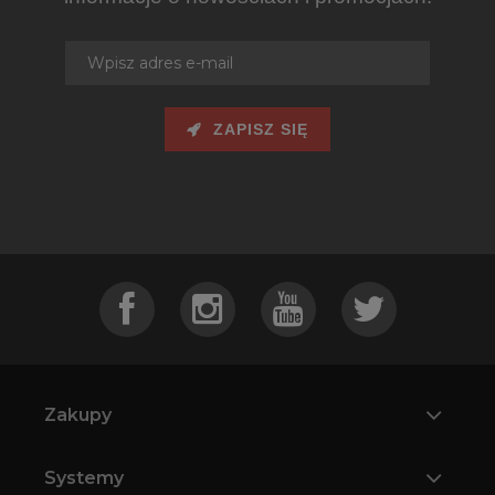
ZAPISZ SIĘ
Rura żaroodporna 0,25mb 250
58,63 zł
do koszyka
Zakupy
Systemy