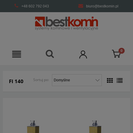
+48 602 792 043
biuro@bestkomin.pl
Sortuj po:
FI 140